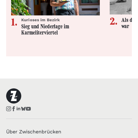
Als der
Kurioses im Bezirk
war
Sieg und Niederlage im
Karmeliterviertel
Über Zwischenbrücken