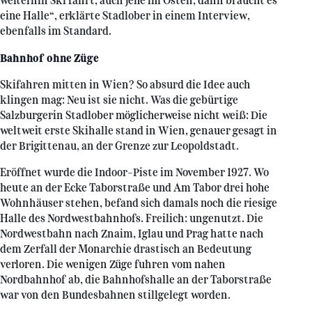
weiterhin Ski fährt, auch jene im Osten, dann braucht es
eine Halle“, erklärte Stadlober in einem Interview,
ebenfalls im Standard.
Bahnhof ohne Züge
Skifahren mitten in Wien? So absurd die Idee auch
klingen mag: Neu ist sie nicht. Was die gebürtige
Salzburgerin Stadlober möglicherweise nicht weiß: Die
weltweit erste Skihalle stand in Wien, genauer gesagt in
der Brigittenau, an der Grenze zur Leopoldstadt.
Eröffnet wurde die Indoor-Piste im November 1927. Wo
heute an der Ecke Taborstraße und Am Tabor drei hohe
Wohnhäuser stehen, befand sich damals noch die riesige
Halle des Nordwestbahnhofs. Freilich: ungenutzt. Die
Nordwestbahn nach Znaim, Iglau und Prag hatte nach
dem Zerfall der Monarchie drastisch an Bedeutung
verloren. Die wenigen Züge fuhren vom nahen
Nordbahnhof ab, die Bahnhofshalle an der Taborstraße
war von den Bundesbahnen stillgelegt worden.