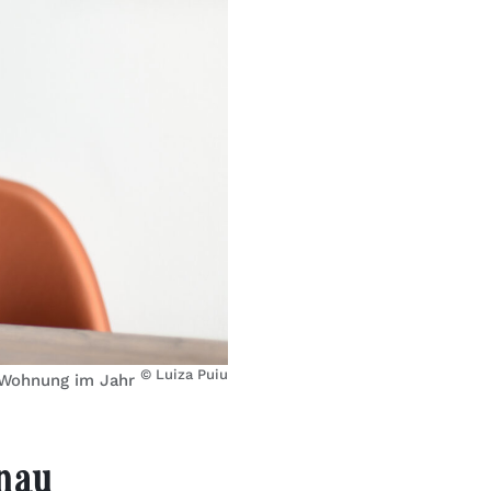
© Luiza Puiu
r Wohnung im Jahr
enau