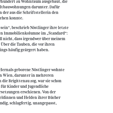
hrhundert zu Wohnraum ausgebaut, die
 Altbauwohnungen darunter. Dafür
n der aus die Schriftstellerin den
sehen konnte.
 sein“, beschrieb Nöstlinger ihre letzte
en Immobilienkolumne im „Standard“:
ll nicht, dass irgendwer über meinem
 Über die Tauben, die vor ihren
rdings häufig geärgert haben.
 Hernals geborene Nöstlinger wohnte
in Wien, darunter in mehreren
 die Brigittenau zog, war sie schon
 für Kinder und Jugendliche
ersetzungen erschienen. Von der
Heldinnen und Helden ihrer Bücher
ndig, schlagfertig, unangepasst,