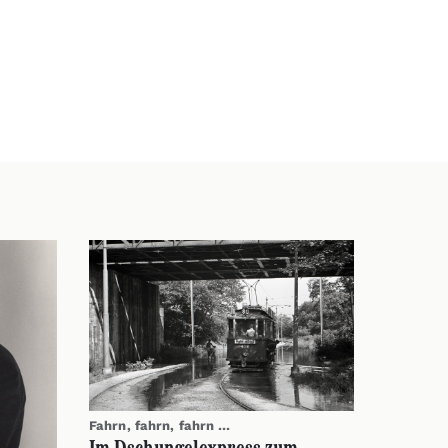
Fahrn, fahrn, fahrn …
Im Dschungelexpress zum