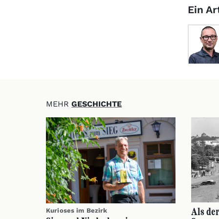
Ein A
MEHR
GESCHICHTE
Als de
Kurioses im Bezirk