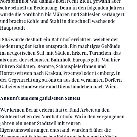
Nordbahnhof war damals noch recht klein, gewann aber
sehr schnell an Bedeutung. Denn in den folgenden Jahren
wurde die Nordbahn bis Mähren und Schlesien verlängert
und brachte Kohle und Stahl in die schnell wachsende
Hauptstadt.
1865 wurde deshalb ein Bahnhof errichtet, welcher der
Bedeutung der Bahn entsprach. Ein mächtiges Gebäude
im neugotischen Stil, mit Säulen, Erkern, Türmchen, das
als einer der schönsten Bahnhöfe Europas galt. Von hier
fuhren Soldaten, Beamte, Schauspielerinnen und
Hofratswitwen nach Krakau, Przemysl oder Lemberg. In
der Gegenrichtung strömten aus den verarmten Dörfern
Galiziens Handwerker und Dienstmädchen nach Wien.
Ankunft aus dem galizischen Schtetl
Wer keinen Beruf erlernt hatte, fand Arbeit an den
Kohlerutschen des Nordbahnhofs. Wo in den vergangenen
Jahren ein neuer Stadtteil mit teuren
Eigentumswohnungen entstand, wurden früher die
Waggons mit Schlesischer Kohle entladen und in Säcke