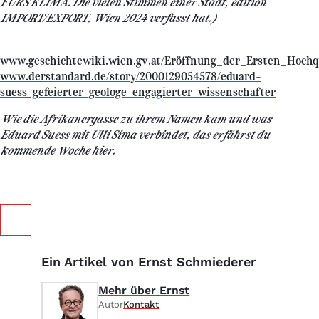
FÜRS KLIMA. Die vielen Stimmen einer Stadt, edition
IMPORT/EXPORT, Wien 2024 verfasst hat.)
www.geschichtewiki.wien.gv.at/Eröffnung_der_Ersten_Hochq
www.derstandard.de/story/2000129054578/eduard-
suess-gefeierter-geologe-engagierter-wissenschafter
Wie die Afrikanergasse zu ihrem Namen kam und was
Eduard Suess mit Ulli Sima verbindet, das erfährst du
kommende Woche hier.
Ein Artikel von Ernst Schmiederer
Mehr über Ernst
Autor
Kontakt