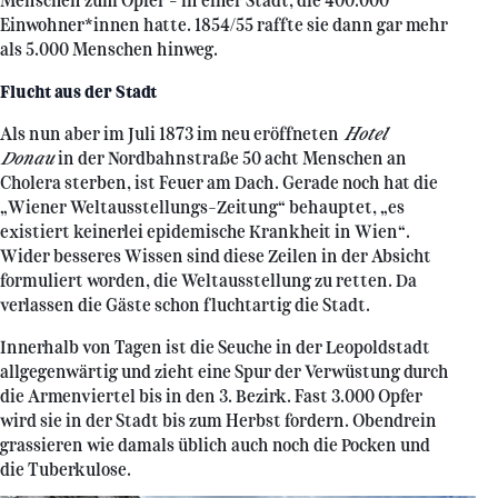
Menschen zum Opfer – in einer Stadt, die 400.000
Einwohner*innen hatte. 1854/55 raffte sie dann gar mehr
als 5.000 Menschen hinweg.
Flucht aus der Stadt
Als nun aber im Juli 1873 im neu eröffneten
Hotel
Donau
in der Nordbahnstraße 50 acht Menschen an
Cholera sterben, ist Feuer am Dach. Gerade noch hat die
„Wiener Weltausstellungs-Zeitung“ behauptet, „es
existiert keinerlei epidemische Krankheit in Wien“.
Wider besseres Wissen sind diese Zeilen in der Absicht
formuliert worden, die Weltausstellung zu retten. Da
verlassen die Gäste schon fluchtartig die Stadt.
Innerhalb von Tagen ist die Seuche in der Leopoldstadt
allgegenwärtig und zieht eine Spur der Verwüstung durch
die Armenviertel bis in den 3. Bezirk. Fast 3.000 Opfer
wird sie in der Stadt bis zum Herbst fordern. Obendrein
grassieren wie damals üblich auch noch die Pocken und
die Tuberkulose.