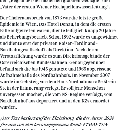
den „Begründer der modernen globalen Geologie“ und
„Vater der ersten Wiener Hochquellenwasserleitung“.
Der Choleraausbruch von 1873 war die letzte große
Epidemie in Wien. Das Hotel Donau, in dem die ersten
Fälle aufgetreten waren, diente lediglich knapp 20 Jahre
als Beherbungsbetrieb. Schon 1892 wurde es umgewidmet
und diente erst der privaten Kaiser-Ferdinand-
Nordbahngesellschaft als Direktion. Nach deren
Verstaatlichung wurde es zum Direktionsgebäude der
Österreichischen Bundesbahnen. Genau gegenüber
befand sich die bis 1945 genutzte und 1965 abgerissene
Aufnahmehalle des Nordbahnhofs. Im November 2007
wurde im Gehsteig vor dem Haus Nordbahnstraße 50 ein
Stein der Erinnerung verlegt. Er soll jene Menschen
unvergessen machen, die vom NS-Regime verfolgt, vom
Nordbahnhof aus deportiert und in den KZs ermordet
wurden.
(Der Text basiert auf der Einleitung, die der Autor 2024
für den von ihm herausgegebenen Band: ETWAS TUN