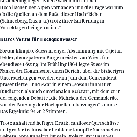
Besiedelung liegen. Solche waren nur auf den
Hochflächen der Alpen vorhanden und die Frage war nun,
ob die Quellen an dem Fuße dieser Hochflächen
(Schneeberg, Rax u. a.) trotz ihrer Entfernung in
Vorschlag zu bringen seien.“
Klares Votum für Hochquellwasser
Fortan kämpfte Suess in enger Abstimmung mit Cajetan
Felder, dem späteren Bürgermeister von Wien, für
ebendiese Lösung. Im Frühling 1864 legte Suess im
Namen der Kommission einen Bericht über die bisherigen
Untersuchungen vor, den er im Juni dem Gemeinderat
präsentierte – und zwar in einem „sowohl inhaltlich
fundierten als auch emotionalen Referat“, mit dem er in
der folgenden Debatte „die Mehrheit der Gemeinderäte
von der Nutzung der Hochquellen überzeugen“ konnte.
Das Ergebnis: 94 zu 2 Stimmen.
Trotz anhaltend heftiger Kritik, zahlloser Querschüsse
und großer technischer Probleme kämpfte Suess sieben
weitere Jahre unbeirrt für sein Projekt. Parallel dazu