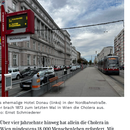
s ehemalige Hotel Donau (links) in der Nordbahnstraße.
er brach 1873 zum letzten Mal in Wien die Cholera aus.
to: Ernst Schmiederer
Über vier Jahrzehnte hinweg hat allein die Cholera in
Wien mindestens 18.000 Menschenleben gefordert. Mit