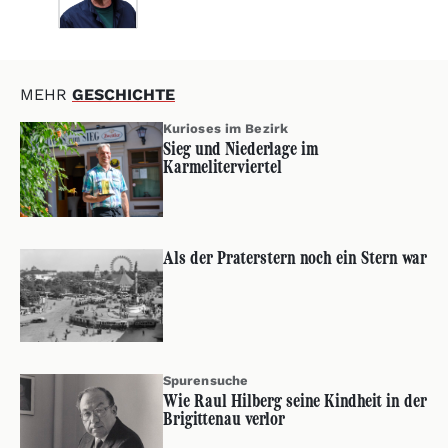
MEHR
GESCHICHTE
Kurioses im Bezirk
Sieg und Niederlage im
Karmeliterviertel
Als der Praterstern noch ein Stern war
Spurensuche
Wie Raul Hilberg seine Kindheit in der
Brigittenau verlor