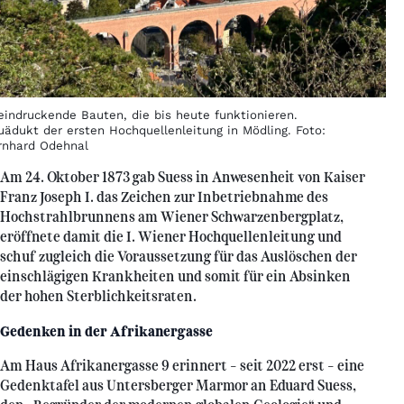
eindruckende Bauten, die bis heute funktionieren.
uädukt der ersten Hochquellenleitung in Mödling. Foto:
rnhard Odehnal
Am 24. Oktober 1873 gab Suess in Anwesenheit von Kaiser
Franz Joseph I. das Zeichen zur Inbetriebnahme des
Hochstrahlbrunnens am Wiener Schwarzenbergplatz,
eröffnete damit die I. Wiener Hochquellenleitung und
schuf zugleich die Voraussetzung für das Auslöschen der
einschlägigen Krankheiten und somit für ein Absinken
der hohen Sterblichkeitsraten.
Gedenken in der Afrikanergasse
Am Haus Afrikanergasse 9 erinnert – seit 2022 erst – eine
Gedenktafel aus Untersberger Marmor an Eduard Suess,