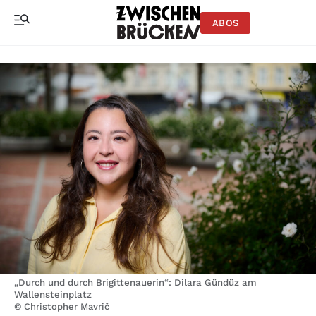
ABOS
„Durch und durch Brigittenauerin“: Dilara Gündüz am
Wallensteinplatz
© Christopher Mavrič