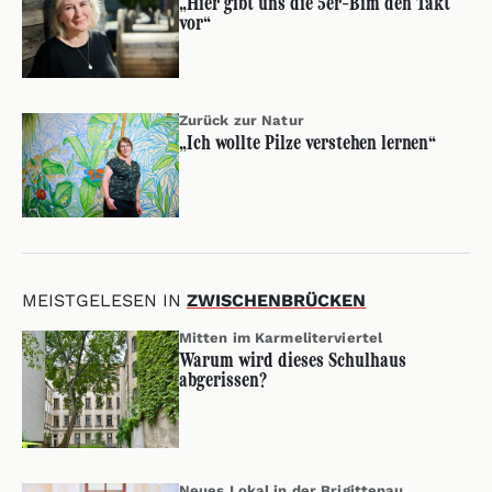
„Hier gibt uns die 5er-Bim den Takt
vor“
Zurück zur Natur
„Ich wollte Pilze verstehen lernen“
MEISTGELESEN IN
ZWISCHENBRÜCKEN
Mitten im Karmeliterviertel
Warum wird dieses Schulhaus
abgerissen?
Neues Lokal in der Brigittenau