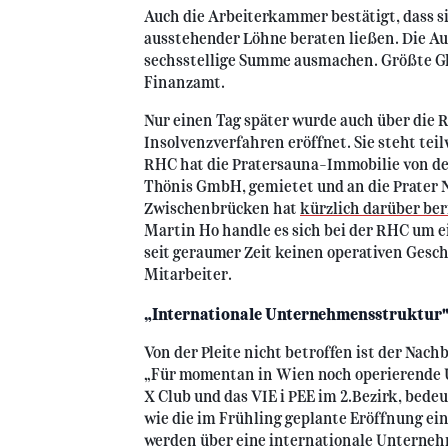
Auch die Arbeiterkammer bestätigt, dass s
ausstehender Löhne beraten ließen. Die Au
sechsstellige Summe ausmachen. Größte Gl
Finanzamt.
Nur einen Tag später wurde auch über die
Insolvenzverfahren eröffnet. Sie steht tei
RHC hat die Pratersauna-Immobilie von de
Thönis GmbH, gemietet und an die Prater 
Zwischenbrücken hat
kürzlich darüber ber
Martin Ho handle es sich bei der RHC um ei
seit geraumer Zeit keinen operativen Gesc
Mitarbeiter.
„Internationale Unternehmensstruktur
Von der Pleite nicht betroffen ist der Nach
„Für momentan in Wien noch operierende 
X Club und das VIE i PEE im 2.Bezirk, bedeu
wie die im Frühling geplante Eröffnung ei
werden über eine internationale Unterneh