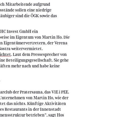
ich Mitarbeitende aufgrund
sstände sollen eine niedrige
äubiger sind die ÖGK sowie das
 RHC Invest GmbH ein
lweise im Eigentum von Martin Ho. Die
n Eigentümervertretern, der Verena
Nostra weitervermietet.
ichtet
. Laut dem Pressesprecher von
ne Beteiligungsgesellschaft. Sie gehe
häften mehr nach und habe keine
"
barclub der Pratersauna, das VIE i PEE.
Unternehmen von Martin Ho, wie der
tet das nichts. Künftige Aktivitäten
nes Restaurants in der Innenstadt
mensstruktur betrieben”, sagt Hos