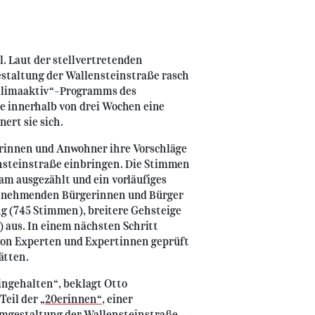
l. Laut der stellvertretenden
estaltung der Wallensteinstraße rasch
 „Klimaaktiv“-Programms des
e innerhalb von drei Wochen eine
ert sie sich.
erinnen und Anwohner ihre Vorschläge
nsteinstraße einbringen. Die Stimmen
m ausgezählt und ein vorläufiges
teilnehmenden Bürgerinnen und Bürger
g (745 Stimmen), breitere Gehsteige
aus. In einem nächsten Schritt
von Experten und Expertinnen geprüft
ätten.
eingehalten“, beklagt Otto
eil der „
20erinnen“
, einer
e Umgestaltung der Wallensteinstraße