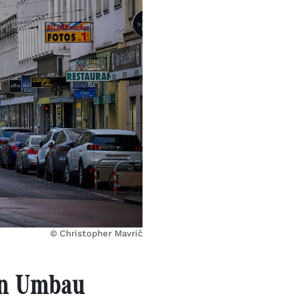
© Christopher Mavrič
en Umbau