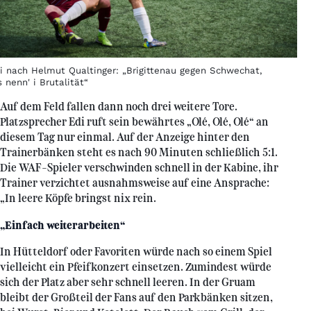
ei nach Helmut Qualtinger: „Brigittenau gegen Schwechat,
 nenn' i Brutalität“
Auf dem Feld fallen dann noch drei weitere Tore.
Platzsprecher Edi ruft sein bewährtes „Olé, Olé, Olé“ an
diesem Tag nur einmal. Auf der Anzeige hinter den
Trainerbänken steht es nach 90 Minuten schließlich 5:1.
Die WAF-Spieler verschwinden schnell in der Kabine, ihr
Trainer verzichtet ausnahmsweise auf eine Ansprache:
„In leere Köpfe bringst nix rein.
„Einfach weiterarbeiten“
In Hütteldorf oder Favoriten würde nach so einem Spiel
vielleicht ein Pfeifkonzert einsetzen. Zumindest würde
sich der Platz aber sehr schnell leeren. In der Gruam
bleibt der Großteil der Fans auf den Parkbänken sitzen,