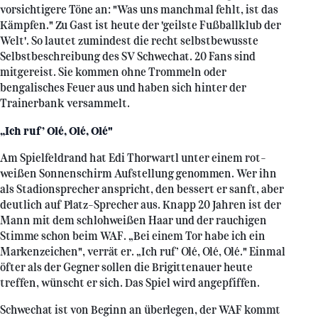
vorsichtigere Töne an: "Was uns manchmal fehlt, ist das
Kämpfen." Zu Gast ist heute der 'geilste Fußballklub der
Welt'. So lautet zumindest die recht selbstbewusste
Selbstbeschreibung des SV Schwechat. 20 Fans sind
mitgereist. Sie kommen ohne Trommeln oder
bengalisches Feuer aus und haben sich hinter der
Trainerbank versammelt.
„Ich ruf’ Olé, Olé, Olé"
Am Spielfeldrand hat Edi Thorwartl unter einem rot-
weißen Sonnenschirm Aufstellung genommen. Wer ihn
als Stadionsprecher anspricht, den bessert er sanft, aber
deutlich auf Platz-Sprecher aus. Knapp 20 Jahren ist der
Mann mit dem schlohweißen Haar und der rauchigen
Stimme schon beim WAF. „Bei einem Tor habe ich ein
Markenzeichen", verrät er. „Ich ruf’ Olé, Olé, Olé." Einmal
öfter als der Gegner sollen die Brigittenauer heute
treffen, wünscht er sich. Das Spiel wird angepfiffen.
Schwechat ist von Beginn an überlegen, der WAF kommt