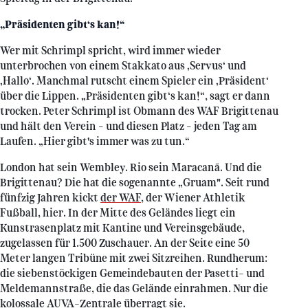
„Präsidenten gibt‘s kan!“
Wer mit Schrimpl spricht, wird immer wieder
unterbrochen von einem Stakkato aus ‚Servus‘ und
‚Hallo‘. Manchmal rutscht einem Spieler ein ‚Präsident‘
über die Lippen. „Präsidenten gibt‘s kan!“, sagt er dann
trocken. Peter Schrimpl ist Obmann des WAF Brigittenau
und hält den Verein – und diesen Platz – jeden Tag am
Laufen. „Hier gibt's immer was zu tun.“
London hat sein Wembley. Rio sein Maracanã. Und die
Brigittenau? Die hat die sogenannte „Gruam". Seit rund
fünfzig Jahren kickt
der WAF
, der Wiener Athletik
Fußball, hier. In der Mitte des Geländes liegt ein
Kunstrasenplatz mit Kantine und Vereinsgebäude,
zugelassen für 1.500 Zuschauer. An der Seite eine 50
Meter langen Tribüne mit zwei Sitzreihen. Rundherum:
die siebenstöckigen Gemeindebauten der Pasetti- und
Meldemannstraße, die das Gelände einrahmen. Nur die
kolossale
AUVA-Zentrale
überragt sie.