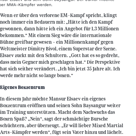
eber MMA-Kämpfer werden.
Wenn er über den verlorene EM-Kampf spricht, klingt
noch immer ein Bedauern mit: „Hätte ich den Kampf
gewonnen, dann hätte ich ein Angebot für 1,3 Millionen
bekommen.“ Mit einem Sieg wäre die internationale
Bühne greifbar gewesen – ein Millionenkampf gegen
Weltmeister Dimitry Bivol, einem Superstar der Szene.
Elsaev zuckt mit den Schultern. „Gott hat es so gedreht,
dass mein Gegner mich geschlagen hat.“ Die Perspektive
hat sich seither verändert. „Ich bin jetzt 35 Jahre alt. Ich
werde mehr nicht so lange boxen.“
Eigenes Boxzentrum
In diesem Jahr möchte Mansur Elsaev ein eigenes
Boxzentrum eröffnen und seinen Sohn Baysangur weiter
im Training unterstützen. Macht dem Nachwuchs das
Boxen Spaß? „Nein“, sagt der schmächtige Bursche
schüchtern, aber überzeugt. „Er will lieber Mixed Martial
Arts-Kämpfer werden“, fügt sein Vater hinzu und lächelt.