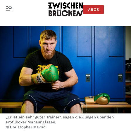
ABOS
„Er ist ein sehr guter Trainer", sagen die Jungen über den
Profilboxer Mansur Elsaev.
© Christopher Mavrič