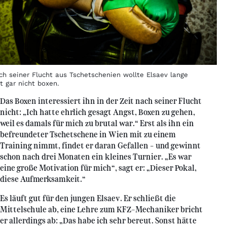
ch seiner Flucht aus Tschetschenien wollte Elsaev lange
t gar nicht boxen.
Das Boxen interessiert ihn in der Zeit nach seiner Flucht
nicht: „Ich hatte ehrlich gesagt Angst, Boxen zu gehen,
weil es damals für mich zu brutal war.“ Erst als ihn ein
befreundeter Tschetschene in Wien mit zu einem
Training nimmt, findet er daran Gefallen – und gewinnt
schon nach drei Monaten ein kleines Turnier. „Es war
eine große Motivation für mich“, sagt er: „Dieser Pokal,
diese Aufmerksamkeit.“
Es läuft gut für den jungen Elsaev. Er schließt die
Mittelschule ab, eine Lehre zum KFZ-Mechaniker bricht
er allerdings ab: „Das habe ich sehr bereut. Sonst hätte