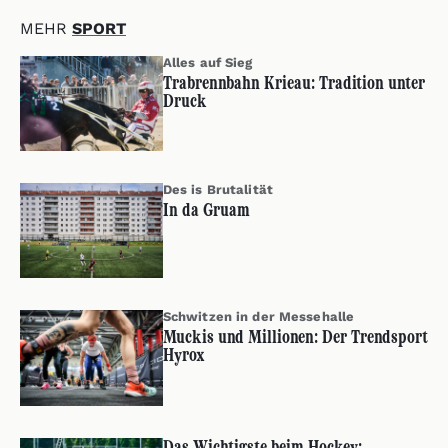
MEHR
SPORT
Alles auf Sieg
Trabrennbahn Krieau: Tradition unter
Druck
Des is Brutalität
In da Gruam
Schwitzen in der Messehalle
Muckis und Millionen: Der Trendsport
Hyrox
Das Wichtigste beim Hockey: