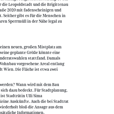
r die Leopoldstadt und die Brigittenau
raße 2020 mit fadenscheinigen und
 Seither gibt es für die Menschen in
ren Sperrmüll in der Nähe legal zu
 einen neuen, großen Mistplatz am
seine geplante Größe könnte eine
inderatswahlen stattfand. Damals
n Wohnbau vorgesehene Areal entlang
dt Wien. Die Fläche ist etwa zwei
oß werden? Wann wird mit dem Bau
sich dazu bedeckt. Für Stadtplanung,
st Stadträtin Ulli Sima
Keine Auskünfte. Auch die bei Stadtrat
iederholt bloß die Ansage aus dem
sätzliche Informationen.