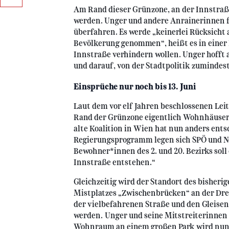
Am Rand dieser Grünzone, an der Innstraße
werden. Unger und andere Anrainerinnen f
überfahren. Es werde „keinerlei Rücksicht
Bevölkerung genommen“, heißt es in einer P
Innstraße verhindern wollen. Unger hofft 
und darauf, von der Stadtpolitik zumindes
Einsprüche nur noch bis 13. Juni
Laut dem vor elf Jahren beschlossenen Lei
Rand der Grünzone eigentlich Wohnhäuser 
alte Koalition in Wien hat nun anders ents
Regierungsprogramm legen sich SPÖ und Neos
Bewohner*innen des 2. und 20. Bezirks soll 
Innstraße entstehen.“
Gleichzeitig wird der Standort des bisherig
Mistplatzes „Zwischenbrücken“ an der Dr
der vielbefahrenen Straße und den Gleise
werden. Unger und seine Mitstreiterinnen 
Wohnraum an einem großen Park wird nun 