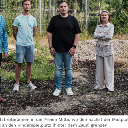
tstreiter:innen in der Freien Mitte, wo demnächst der Mistpla
t an den Kinderspielplatz (hinter dem Zaun) grenzen.