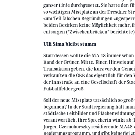
ganzer Linie durchgesetzt. Sie hatte den fü
so wichtigen Mistplatz an der Dresdner St
zum Teil falschen Begründungen zugesperrt.
beiden Bezirken keine Möglichkeit mehr, ih
entsorgen (
"Zwischenbrücken" berichtete
)
Ulli Sima bleibt stumm
Stattdessen wollte die MA 48 immer schon
Rand der Grünen Mitte. Einen Hinweis auf 
Transaktion geben, die kurz vor den Geme
verkauften die ÖBB das eigentlich für de
der Innstraße an eine Gesellschaft der Sta
Fußballfelder groß.
Soll der neue Mistplatz tatsächlich so gr
begonnen? In der Stadtregierung hält man 
städtische Leitbilder und Flächenwidmung i
verantwortlich. Ihre Sprecherin winkt ab: 
Jürgen Czernohorszky residierende MA48 w
Regierungsprogramm, und gibt keinerlei zu