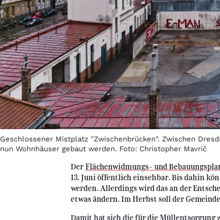
Geschlossener Mistplatz "Zwischenbrücken". Zwischen Dresdne
nun Wohnhäuser gebaut werden. Foto: Christopher Mavrič
Der
Flächenwidmungs- und Bebauungspla
13. Juni öffentlich einsehbar. Bis dahin 
werden. Allerdings wird das an der Entsc
etwas ändern. Im Herbst soll der Gemeind
Damit hat sich die für die Müllentsorgung