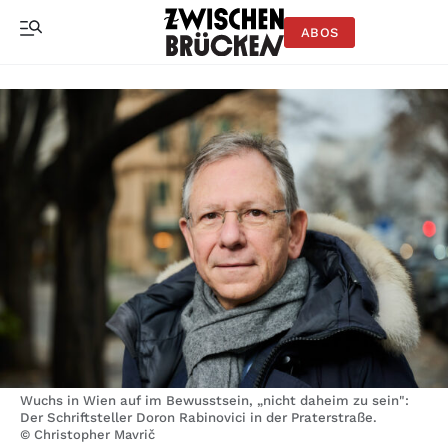
ABOS
Wuchs in Wien auf im Bewusstsein, „nicht daheim zu sein":
Der Schriftsteller Doron Rabinovici in der Praterstraße.
© Christopher Mavrič