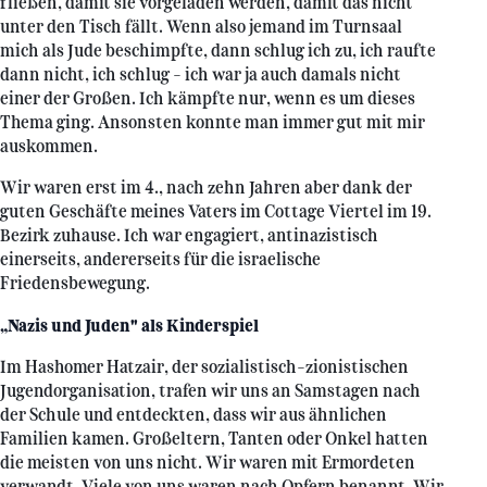
fließen, damit sie vorgeladen werden, damit das nicht
unter den Tisch fällt. Wenn also jemand im Turnsaal
mich als Jude beschimpfte, dann schlug ich zu, ich raufte
dann nicht, ich schlug - ich war ja auch damals nicht
einer der Großen. Ich kämpfte nur, wenn es um dieses
Thema ging. Ansonsten konnte man immer gut mit mir
auskommen.
Wir waren erst im 4., nach zehn Jahren aber dank der
guten Geschäfte meines Vaters im Cottage Viertel im 19.
Bezirk zuhause. Ich war engagiert, antinazistisch
einerseits, andererseits für die israelische
Friedensbewegung.
„Nazis und Juden" als Kinderspiel
Im Hashomer Hatzair, der sozialistisch-zionistischen
Jugendorganisation, trafen wir uns an Samstagen nach
der Schule und entdeckten, dass wir aus ähnlichen
Familien kamen. Großeltern, Tanten oder Onkel hatten
die meisten von uns nicht. Wir waren mit Ermordeten
verwandt. Viele von uns waren nach Opfern benannt. Wir