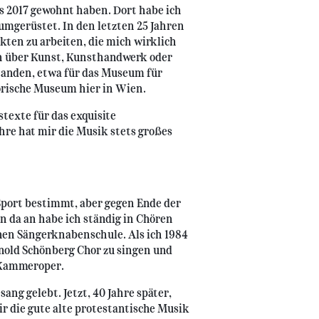
is 2017 gewohnt haben. Dort habe ich
mgerüstet. In den letzten 25 Jahren
ekten zu arbeiten, die mich wirklich
n über Kunst, Kunsthandwerk oder
tanden, etwa für das Museum für
rische Museum hier in Wien.
texte für das exquisite
re hat mir die Musik stets großes
port bestimmt, aber gegen Ende der
n da an habe ich ständig in Chören
chen Sängerknabenschule. Als ich 1984
nold Schönberg Chor zu singen und
 Kammeroper.
ang gelebt. Jetzt, 40 Jahre später,
ir die gute alte protestantische Musik