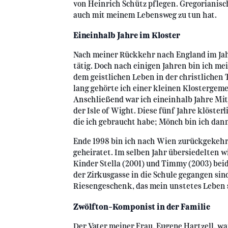
von Heinrich Schütz pflegen. Gregorianisch
auch mit meinem Lebensweg zu tun hat.
Eineinhalb Jahre im Kloster
Nach meiner Rückkehr nach England im Jah
tätig. Doch nach einigen Jahren bin ich m
dem geistlichen Leben in der christlichen
lang gehörte ich einer kleinen Klosterge
Anschließend war ich eineinhalb Jahre Mit
der Isle of Wight. Diese fünf Jahre klöster
die ich gebraucht habe; Mönch bin ich dan
Ende 1998 bin ich nach Wien zurückgekehr
geheiratet. Im selben Jahr übersiedelten w
Kinder Stella (2001) und Timmy (2003) bei
der Zirkusgasse in die Schule gegangen sind
Riesengeschenk, das mein unstetes Leben s
Zwölfton-Komponist
in der Familie
Der Vater meiner Frau, Eugene Hartzell, w