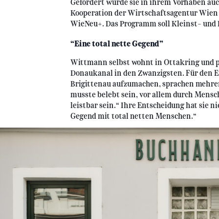
Gefördert wurde sie in ihrem Vorhaben au
Kooperation der Wirtschaftsagentur Wie
WieNeu+. Das Programm soll Kleinst- und
“Eine total nette Gegend”
Wittmann selbst wohnt in Ottakring und p
Donaukanal in den Zwanzigsten. Für den En
Brigittenau aufzumachen, sprachen mehre
musste belebt sein, vor allem durch Mensc
leistbar sein.“ Ihre Entscheidung hat sie nie
Gegend mit total netten Menschen.“