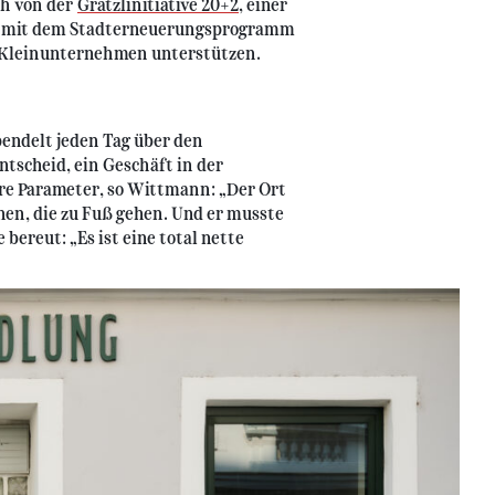
ch von der
Grätzlinitiative 20+2
, einer
n mit dem Stadterneuerungsprogramm
 Kleinunternehmen unterstützen.
endelt jeden Tag über den
tscheid, ein Geschäft in der
re Parameter, so Wittmann: „Der Ort
hen, die zu Fuß gehen. Und er musste
 bereut: „Es ist eine total nette