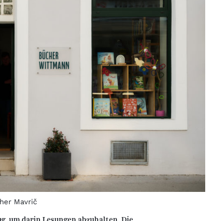
her Mavrič
ug, um darin Lesungen abzuhalten. Die