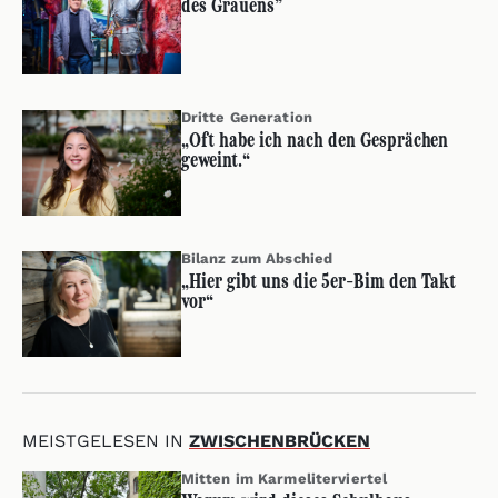
des Grauens”
Dritte Generation
„Oft habe ich nach den Gesprächen
geweint.“
Bilanz zum Abschied
„Hier gibt uns die 5er-Bim den Takt
vor“
MEISTGELESEN IN
ZWISCHENBRÜCKEN
Mitten im Karmeliterviertel