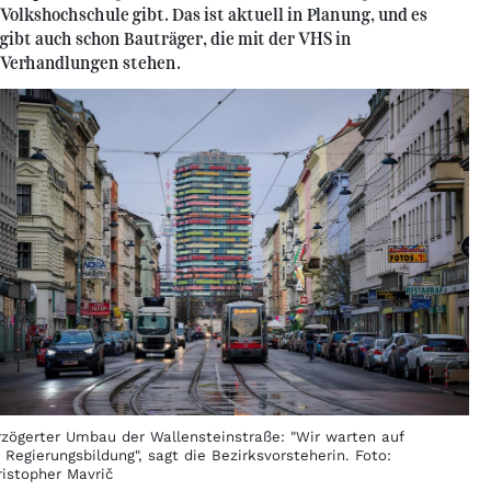
Volkshochschule gibt. Das ist aktuell in Planung, und es
gibt auch schon Bauträger, die mit der VHS in
Verhandlungen stehen.
rzögerter Umbau der Wallensteinstraße: "Wir warten auf
 Regierungsbildung", sagt die Bezirksvorsteherin. Foto:
ristopher Mavrič