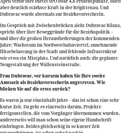
April verlor ihre Partei SPÖ zwar 4,6 Prozentpunkte, blieb
aber deutlich stärkste Kraft in der Brigittenau. Und
Dubravac wurde abermals zur Bezirksvorsteherin.
Im Gespräch mit Zwischenbrücken zieht Dubravac Bilanz,
spricht über ihre Beweggründe für die Bezirkspolitik –
und über die großen Herausforderungen der kommenden
Jahre: Wachstum im Nordwestbahnviertel, zunehmende
Hitzebelastung in der Stadt und fehlende Infrastruktur
wie etwa ein Mistplatz. Und natürlich auch: die geplante
Neugestaltung der Wallensteinstraße.
Frau Dubravac, vor kurzem haben Sie Ihre zweite
Amtszeit als Bezirksvorsteherin angetreten. Wie
blicken Sie auf die erste zurück?
Es waren ja nur eineinhalb Jahre – das ist schon eine sehr
kurze Zeit. Da geht es einerseits darum, Projekte
fertigzustellen, die vom Vorgänger übernommen wurden,
andererseits will man schon seine eigene Handschrift
einbringen. Beides gleichzeitig in so kurzer Zeit
unterzubringen, ist schon sehr knackig.