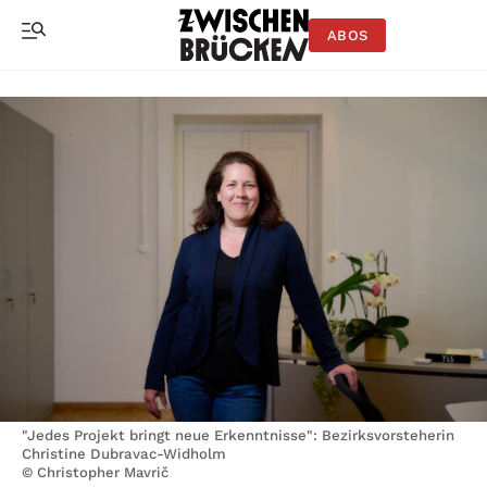
ABOS
"Jedes Projekt bringt neue Erkenntnisse": Bezirksvorsteherin
Christine Dubravac-Widholm
© Christopher Mavrič