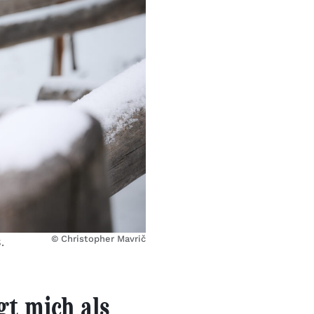
© Christopher Mavrič
.
gt mich als