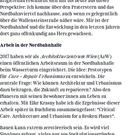
Brigittenau erschließt sich mir bis heute aus dieser
Perspektive: Ich komme über den Praterstern und das
Nordbahnviertel nachhause, auch wenn es gelegentlich
über die Wallensteinstraße näher wäre. Mir ist der
Nordbahnhof und die Entwicklung in den letzten Jahren
dort ganz offenkundig ans Herz gewachsen.
Arbeit in der Nordbahnhalle
2017 haben wir als
Architekturzentrum Wien
(AzW)
einen öffentlichen Arbeitsraum in der Nordbahnhalle
beim Wasserturm eingerichtet. Die Idee: Prototypen
für
Care + Repair Urbanismus
zu entwickeln. Die
zentrale Frage: Wie können Architektur und Urbanismus
dazu beitragen, die Zukunft zu reparieren? Also den
Planeten mit seinen Bewohner:innen am Leben zu
erhalten. Mit Elke Krasny habe ich die Ergebnisse dieser
Arbeit später in Buchform zusammengefasst: "Critical
Care. Architecture and Urbanism for a Broken Planet".
Bauen kann extrem zerstörerisch sein. Es wird viel
Sinnloses gebaut, vieles nur aus Spekulationsgründen.