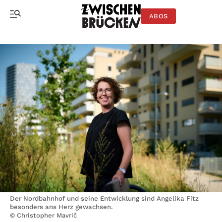
ABOS
Der Nordbahnhof und seine Entwicklung sind Angelika Fitz
besonders ans Herz gewachsen.
© Christopher Mavrič