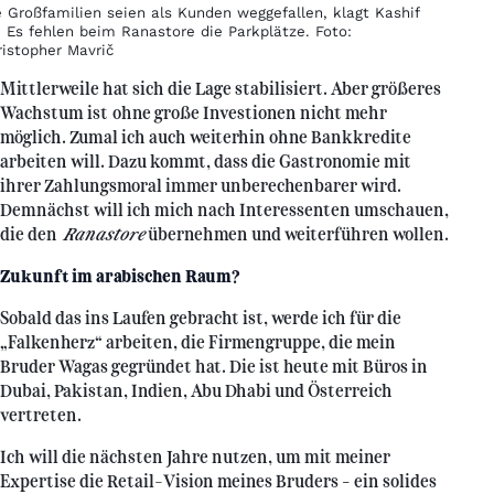
e Großfamilien seien als Kunden weggefallen, klagt Kashif
: Es fehlen beim Ranastore die Parkplätze. Foto:
ristopher Mavrič
Mittlerweile hat sich die Lage stabilisiert. Aber größeres
Wachstum ist ohne große Investionen nicht mehr
möglich. Zumal ich auch weiterhin ohne Bankkredite
arbeiten will. Dazu kommt, dass die Gastronomie mit
ihrer Zahlungsmoral immer unberechenbarer wird.
Demnächst will ich mich nach Interessenten umschauen,
die den
Ranastore
übernehmen und weiterführen wollen.
Zukunft im arabischen Raum?
Sobald das ins Laufen gebracht ist, werde ich für die
„Falkenherz“ arbeiten, die Firmengruppe, die mein
Bruder Wagas gegründet hat. Die ist heute mit Büros in
Dubai, Pakistan, Indien, Abu Dhabi und Österreich
vertreten.
Ich will die nächsten Jahre nutzen, um mit meiner
Expertise die Retail-Vision meines Bruders – ein solides