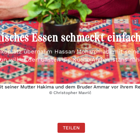
isches Essen schmeckt einfach
koplatz übernahm Hassan Mohammadi mit seiner
Nun will er den Gästen die Küche Afghanistans näh
t seiner Mutter Hakima und dem Bruder Ammar vor ihrem Re
© Christopher Mavrič
TEILEN