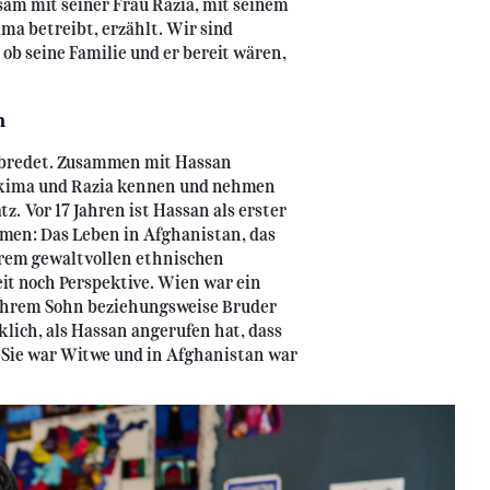
sam mit seiner Frau Razia, mit seinem
a betreibt, erzählt. Wir sind
ob seine Familie und er bereit wären,
n
abredet. Zusammen mit Hassan
akima und Razia kennen und nehmen
z. Vor 17 Jahren ist Hassan als erster
en: Das Leben in Afghanistan, das
trem gewaltvollen ethnischen
eit noch Perspektive. Wien war ein
ihrem Sohn beziehungsweise Bruder
cklich, als Hassan angerufen hat, dass
 Sie war Witwe und in Afghanistan war