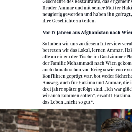
Geschichte des Restaurants, das er gemein
Bruder Ammar und mit seiner Mutter Hakim
neugierig geworden und haben ihn gefragt, 
ihre Geschichte zu teilen.
Vor 17 Jahren aus Afghanistan nach Wie
So haben wir uns zu diesem Interview ver
betreten wir das Lokal, lernen Ammar, H
alle an einem der Tische im Gastzimmer Plat
der Familie Mohammadi nach Wien gekomm
auch damals schon von Krieg sowie von ex
Konflikten geprägt war, bot weder Sicherh
Ausweg, auch für Hakima und Ammar, die 
drei Jahre später gefolgt sind. „Ich war glü
wir auch kommen sollen“, erzählt Hakima.
das Leben „nicht so gut“.