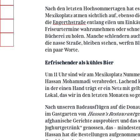
Nach den letzten Hochsommertagen hat es 
Mexikoplatz atmen sichtlich auf, ebenso d
die
Engerthstraße
entlang eilen um Einkäu
Friseurtermine wahrzunehmen oder schnell
Bücherei zu holen. Manche schlendern auc
die nasse Straße, bleiben stehen, werfen B
ein paar Worte.
Erfrischender als kühles Bier
Um 11 Uhr sind wir am Mexikoplatz Nummer
Hassan Mohammadi verabredet. Lachend ko
in der einen Hand trägt er ein Netz mit gel
Lokal, das wir in den letzten Monaten so g
Nach unseren Badeausflügen auf die Donau
im Gastgarten von
Hassan’s Restaurant
ge
afghanische Gerichte ausprobiert und das
Joghurtgetränk“ genossen, das – mindestens
Hassan hat die Bestellungen aufgenommen,