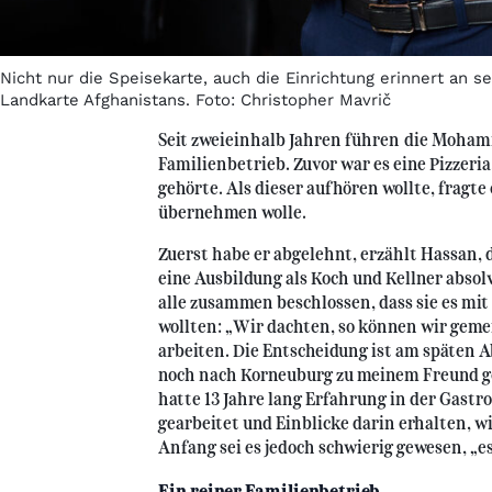
Nicht nur die Speisekarte, auch die Einrichtung erinnert an 
Landkarte Afghanistans. Foto: Christopher Mavrič
Seit zweieinhalb Jahren führen die Moham
Familienbetrieb. Zuvor war es eine Pizzeri
gehörte. Als dieser aufhören wollte, fragte
übernehmen wolle.
Zuerst habe er abgelehnt, erzählt Hassan, 
eine Ausbildung als Koch und Kellner absolv
alle zusammen beschlossen, dass sie es mi
wollten: „Wir dachten, so können wir gem
arbeiten. Die Entscheidung ist am späten A
noch nach Korneuburg zu meinem Freund ge
hatte 13 Jahre lang Erfahrung in der Gastr
gearbeitet und Einblicke darin erhalten, w
Anfang sei es jedoch schwierig gewesen, „e
Ein reiner Familienbetrieb