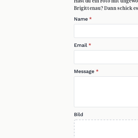
Hast du ein Foto mit ungewö
Brigittenau? Dann schick es 
Name
*
Email
*
Message
*
Bild