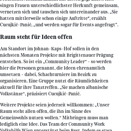
singen Frauen unterschiedlichster Herkunft gemeinsam,
vernetzen sich und tauschen sich untereinander aus. „Sie
hatten mittlerweile schon einige Auftritte", erzählt
Cucujkić-Panić, „und werden sogar für Events angefragt”.
Raum steht für Ideen offen
Am Standort im Johnan-Kaps-Hof sollen in den
nächsten Monaten Projekte mit Brigittenauer Prägung
entstehen. So ist ein „Community Leader“ – so werden
hier die Personen genannt, die Ideen ehrenamtlich
umsetzen – dabei, Schachturniere im Bezirk zu
organisieren. Eine Gruppe nutzt die Räumlichkeiten
aktuell für ihre Tanztreffen. „Sie machen albanische
Volkstänze“, präzisiert Cucujkić-Panić.
Weitere Projekte seien jederzeit willkommen: „Unser
Raum steht allen offen, die ihn im Sinne des
Gemeinwohls nutzen wollen.“ Mitbringen muss man
lediglich eine Idee. Das Team der Community Work
Volkshilfe Wien unterstützt beim Rest. Indem es etwa