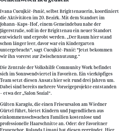
Ivana Cucujkić-Panić, selbst Brigittenauerin, koordiniert
die Aktivitäten im 20. Bezirk. Mit dem Standort im
Johann-Kaps-Hof, einem Gemeindebau nahe der
Jägerstraße, soll in der Brigittenau ein neuer Standort
entwickelt und erprobt werden. „Der Raum hier stand
schon länger leer, davor war ein Kindergarten
untergebracht", sagt Cucujkić-Panić: "Jetzt bekommen
wir ihn vorerst zur Zwischennutzung.“
Die Zentrale der Volkshilfe Community Work befindet
sich im Sonnwendviertel in Favoriten. Ein vierköpfiges
Team setzt diesen Ansatz hier seit rund drei Jahren um.
Dabei sind bereits mehrere Vorzeigeprojekte entstanden
– etwa der „Salon Sozial“.
Gülten Karagöz, die einen Friseursalon am Wiedner
Gürtel führt, bietet Kindern und Jugendlichen aus
einkommensschwachen Familien kostenlose und
professionelle Haarschnitte an. Oder: der Favoritner
Frauenchor. Rolanda Limani hat diesen gegründet. Hier