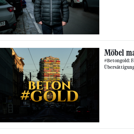
Möbel m
#Betongold: 
Übersättigun