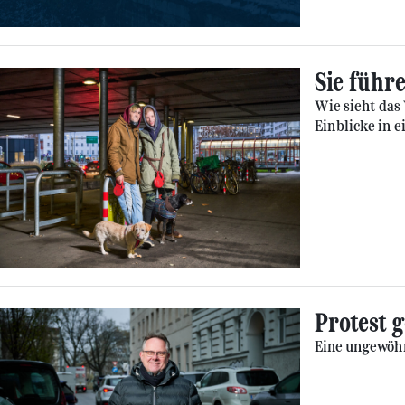
Sie führ
Wie sieht das
Einblicke in e
Protest 
Eine ungewöhn