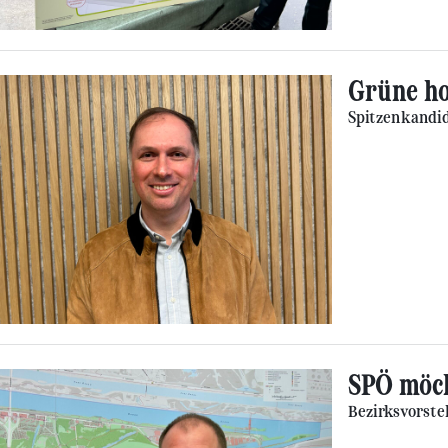
Grüne ho
Spitzenkandid
SPÖ möch
Bezirksvorste